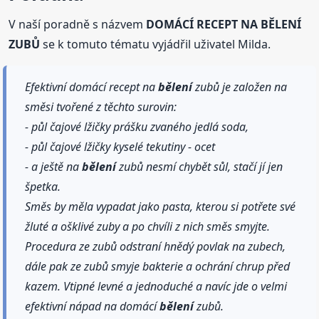
V naší poradně s názvem
DOMÁCÍ RECEPT NA BĚLENÍ
ZUBŮ
se k tomuto tématu vyjádřil uživatel Milda.
Efektivní domácí recept na
bělení
zubů je založen na
směsi tvořené z těchto surovin:
- půl čajové lžičky prášku zvaného jedlá soda,
- půl čajové lžičky kyselé tekutiny - ocet
- a ještě na
bělení
zubů nesmí chybět sůl, stačí jí jen
špetka.
Směs by měla vypadat jako pasta, kterou si potřete své
žluté a ošklivé zuby a po chvíli z nich směs smyjte.
Procedura ze zubů odstraní hnědý povlak na zubech,
dále pak ze zubů smyje bakterie a ochrání chrup před
kazem. Vtipné levné a jednoduché a navíc jde o velmi
efektivní nápad na domácí
bělení
zubů.