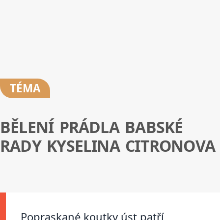
TÉMA
BĚLENÍ PRÁDLA BABSKÉ
RADY KYSELINA CITRONOVA
Popraskané koutky úst patří