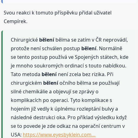
Svou reakci k tomuto příspěvku přidal uživatel
Cempírek.
Chirurgické
bělení
bělma se zatím v ČR neprovádí,
protože není schválen postup
bělení
. Normálně
se tento postup používá ve Spojených státech, kde
je mnoho soukromých ordinací s touto nabídkou.
Tato metoda
bělení
není zcela bez rizika. Při
chirurgickém
bělení
očního bělma se používají
silné chemikálie a objevují se zprávy o
komplikacích po operaci. Tyto komplikace s
hojením již vedly k úplnému rozleptání bulvy a
následné destrukci oka. Pro příklad výsledku když
se to povede je zde odkaz na operační centrum v
USA:
https://www.eyesbyklein.com…