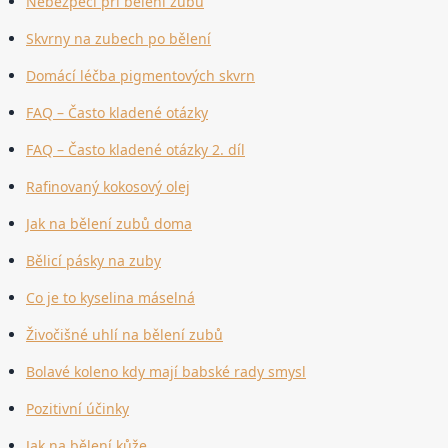
Nebezpečí při bělení zubů
Skvrny na zubech po bělení
Domácí léčba pigmentových skvrn
FAQ – Často kladené otázky
FAQ – Často kladené otázky 2. díl
Rafinovaný kokosový olej
Jak na bělení zubů doma
Bělicí pásky na zuby
Co je to kyselina máselná
Živočišné uhlí na bělení zubů
Bolavé koleno kdy mají babské rady smysl
Pozitivní účinky
Jak na bělení kůže