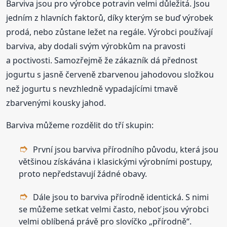
Barviva jsou pro výrobce potravin velmi důležitá. Jsou
jedním z hlavních faktorů, díky kterým se buď výrobek
prodá, nebo zůstane ležet na regále. Výrobci používají
barviva, aby dodali svým výrobkům na pravosti
a poctivosti. Samozřejmě že zákazník dá přednost
jogurtu s jasně červeně zbarvenou jahodovou složkou
než jogurtu s nevzhledně vypadajícími tmavě
zbarvenými kousky jahod.
Barviva můžeme rozdělit do tří skupin:
První jsou barviva přírodního původu, která jsou
většinou získávána i klasickými výrobními postupy,
proto nepředstavují žádné obavy.
Dále jsou to barviva přírodně identická. S nimi
se můžeme setkat velmi často, neboť jsou výrobci
velmi oblíbená právě pro slovíčko „přírodně“.