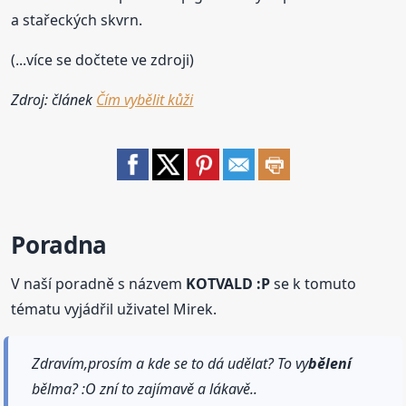
a stařeckých skvrn.
(...více se dočtete ve zdroji)
Zdroj: článek
Čím vybělit kůži
Poradna
V naší poradně s názvem
KOTVALD :P
se k tomuto
tématu vyjádřil uživatel Mirek.
Zdravím,prosím a kde se to dá udělat? To vy
bělení
bělma? :O zní to zajímavě a lákavě..