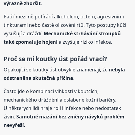
výrazně zhoršit
.
Patří mezi ně potírání alkoholem, octem, agresivními
tinkturami nebo časté olizování rtů. Tyto postupy kůži
vysušují a dráždí.
Mechanické strhávání stroupků
také zpomaluje hojení
a zvyšuje riziko infekce.
Proč se mi koutky úst pořád vrací?
Opakující se koutky úst obvykle znamenají, že
nebyla
odstraněna skutečná příčina
.
Často jde o kombinaci vlhkosti v koutcích,
mechanického dráždění a oslabené kožní bariéry.
U některých lidí hraje roli i infekce nebo nedostatek
živin.
Samotné mazání bez změny návyků problém
nevyřeší
.