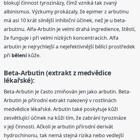
blokují činnost tyrozinázy, čímž vzniká tak zvaný
albinismus. Výzkumy prokázaly, že epimer z arbutinu
má asi 10 krát silnější inhibiční účinek, než je u beta-
arbutinu. Alfa-Arbutin je velmi drahá ingredience, štěstí,
že funguje i při velmi nízkých koncentracích. Alfa
arbutin je nejrychlejší a nejefektivnější bělící prostředek
při
bělení
kůže.
Beta-Arbutin (extrakt z medvědice
lékařské):
Beta-Arbutin je často zmiňován jen jako arbutin. Beta-
Arbutin je přírodní extrakt nalezený v rostlinách
medvědice lékařské. Arbutin také poskytuje kůži
zesvětlující účinek na kůži tím, že zabrání tyrozináze
v její činnosti. Ačkoli je arbutin přírodní derivát
hydrochinonu, tak nemá stejná rizika nebo vedlejší