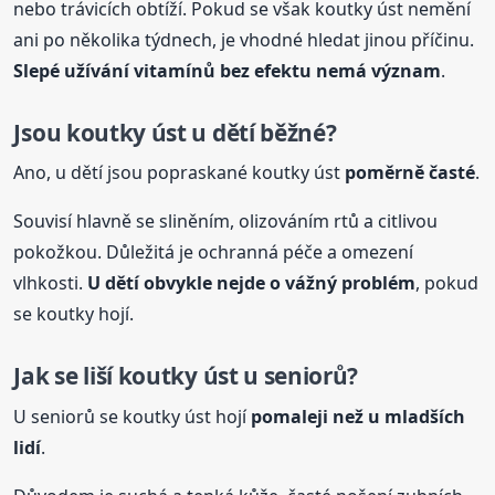
nebo trávicích obtíží. Pokud se však koutky úst nemění
ani po několika týdnech, je vhodné hledat jinou příčinu.
Slepé užívání vitamínů bez efektu nemá význam
.
Jsou koutky úst u dětí běžné?
Ano, u dětí jsou popraskané koutky úst
poměrně časté
.
Souvisí hlavně se sliněním, olizováním rtů a citlivou
pokožkou. Důležitá je ochranná péče a omezení
vlhkosti.
U dětí obvykle nejde o vážný problém
, pokud
se koutky hojí.
Jak se liší koutky úst u seniorů?
U seniorů se koutky úst hojí
pomaleji než u mladších
lidí
.