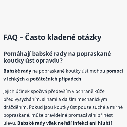
FAQ – Často kladené otázky
Pomáhají
babské
rady
na popraskané
koutky úst opravdu?
Babské
rady
na popraskané koutky úst mohou
pomoci
v lehkých a počátečních případech
.
Jejich účinek spočívá především v ochraně kůže
před vysycháním, slinami a dalším mechanickým
drážděním. Pokud jsou koutky úst pouze suché a mírně
popraskané, může pravidelné promazávání přinést
úlevu.
Babské
rady
však neřeší infekci ani hlubší