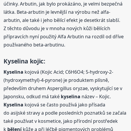
účinky. Arbutin, jak bylo prokázáno, je velmi bezpečná
látka. Beta-arbutin je levnější na výrobu než alfa-
arbutin, ale také i jeho bělící efekt je desetkrát slabší.
Z těchto důvodu je v mnoha nových kůži bělících
přípravcích nyní použitý Alfa Arbutin na rozdíl od dříve
používaného beta-arbutinu.
Kyselina
kojic:
Kyselina
kojová (Kojic Acid; C6H6O4; 5-hydroxy-2-
(hydroxymethyl)-4-pyrone) je produktem plísně,
především druhem Aspergillus oryzae, vyskytující se v
Japonsku, odkud má také
kyselina
název – Kojic.
Kyselina
kojová se často používá jako přísada
do asijské stravy a podle posledních poznatků se začala
také používat v kosmetice, jako přírodní prostředek
k
bělení
kůže a při léčbě pigmentových problémů