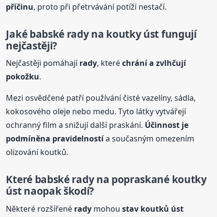
příčinu
, proto při přetrvávání potíží nestačí.
Jaké
babské
rady
na koutky úst fungují
nejčastěji?
Nejčastěji pomáhají
rady
, které
chrání a zvlhčují
pokožku
.
Mezi osvědčené patří používání čisté vazelíny, sádla,
kokosového oleje nebo medu. Tyto látky vytvářejí
ochranný film a snižují další praskání.
Účinnost je
podmíněna pravidelností
a současným omezením
olizování koutků.
Které
babské
rady
na popraskané koutky
úst naopak škodí?
Některé rozšířené
rady
mohou
stav koutků úst