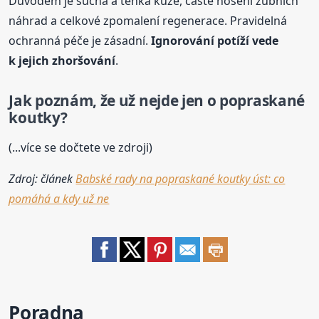
Důvodem je suchá a tenká kůže, časté nošení zubních
náhrad a celkové zpomalení regenerace. Pravidelná
ochranná péče je zásadní.
Ignorování potíží vede
k jejich zhoršování
.
Jak poznám, že už nejde jen o popraskané
koutky?
(...více se dočtete ve zdroji)
Zdroj: článek
Babské rady na popraskané koutky úst: co
pomáhá a kdy už ne
Poradna