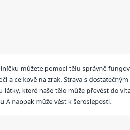
lníčku můžete pomoci tělu správně fungov
a oči a celkově na zrak. Strava s dostatečný
u látky, které naše tělo může převést do vit
nu A naopak může vést k šerosleposti.