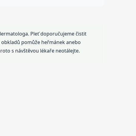
 dermatologa. Pleť doporučujeme čistit
m. Z obkladů pomůže heřmánek anebo
proto s návštěvou lékaře neotálejte.