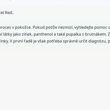
el Red..
vý proces v pokožce. Pokud potíže nezmizí, vyhledejte pomoc
bí látky jako zinek, panthenol a také pupalka s brutnáke
činky. V první řadě je však potřeba správně určit diagnózu, 