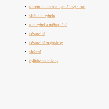
Recept na domácí tymiánový sirup
Sběr kontryhelu
Kontryhel a otěhotnění
Pěstování
Pěstování majoránky
Složení
Bylinky na ledviny