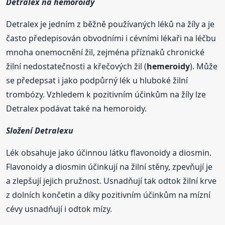
Detralex na hemoroidy
Detralex je jedním z běžně používaných léků na žíly a je
často předepisován obvodními i cévními lékaři na léčbu
mnoha onemocnění žil, zejména příznaků chronické
žilní nedostatečnosti a křečových žil (
hemeroidy
). Může
se předepsat i jako podpůrný lék u hluboké žilní
trombózy. Vzhledem k pozitivním účinkům na žíly lze
Detralex podávat také na hemoroidy.
Složení Detralexu
Lék obsahuje jako účinnou látku flavonoidy a diosmin.
Flavonoidy a diosmin účinkují na žilní stěny, zpevňují je
a zlepšují jejich pružnost. Usnadňují tak odtok žilní krve
z dolních končetin a díky pozitivním účinkům na mízní
cévy usnadňují i odtok mízy.