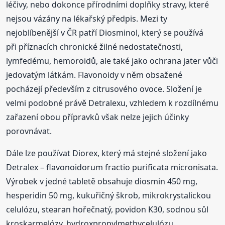
léčivy, nebo dokonce přírodními doplňky stravy, které
nejsou vázány na lékařský předpis. Mezi ty
nejoblíbenější v ČR patří Diosminol, který se používá
při příznacích chronické žilné nedostatečnosti,
lymfedému, hemoroidů, ale také jako ochrana jater vůči
jedovatým látkám. Flavonoidy v něm obsažené
pocházejí především z citrusového ovoce. Složení je
velmi podobné právě Detralexu, vzhledem k rozdílnému
zařazení obou přípravků však nelze jejich účinky
porovnávat.
Dále lze používat Diorex, který má stejné složení jako
Detralex – flavonoidorum fractio purificata micronisata.
Výrobek v jedné tabletě obsahuje diosmin 450 mg,
hesperidin 50 mg, kukuřičný škrob, mikrokrystalickou
celulózu, stearan hořečnatý, povidon K30, sodnou sůl
kroskarmelózy, hydroxpropylmethycelulózu,