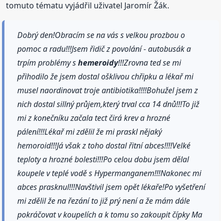
tomuto tématu vyjádřil uživatel Jaromír Žák.
Dobrý den!Obracím se na vás s velkou prozbou o
pomoc a radu!!!Jsem řidič z povolání - autobusák a
trpím problémy s
hemeroidy
!!!Zrovna ted se mi
přihodilo že jsem dostal ošklivou chřipku a lékař mi
musel naordinovat troje antibiotika!!!!Bohužel jsem z
nich dostal sillný průjem,který trval cca 14 dnů!!!To již
mi z konečníku začala tect čirá krev a hrozné
pálení!!!Lékař mi zdělil že mi praskl nějaký
hemoroid!!!Já však z toho dostal řitní abces!!!!Velké
teploty a hrozné bolesti!!!Po celou dobu jsem dělal
koupele v teplé vodě s Hypermanganem!!!Nakonec mi
abces prasknul!!!Navštivil jsem opět lékaře!Po vyšetření
mi zdělil že na řezání to již prý není a že mám dále
pokráčovat v koupelích a k tomu so zakoupit čípky Ma