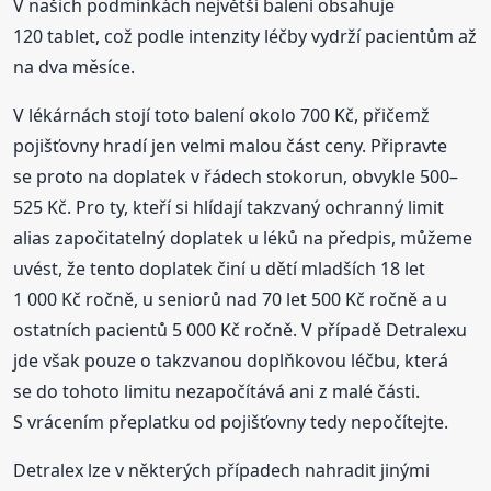
V našich podmínkách největší balení obsahuje
120 tablet, což podle intenzity léčby vydrží pacientům až
na dva měsíce.
V lékárnách stojí toto balení okolo 700 Kč, přičemž
pojišťovny hradí jen velmi malou část ceny. Připravte
se proto na doplatek v řádech stokorun, obvykle 500–
525 Kč. Pro ty, kteří si hlídají takzvaný ochranný limit
alias započitatelný doplatek u léků na předpis, můžeme
uvést, že tento doplatek činí u dětí mladších 18 let
1 000 Kč ročně, u seniorů nad 70 let 500 Kč ročně a u
ostatních pacientů 5 000 Kč ročně. V případě Detralexu
jde však pouze o takzvanou doplňkovou léčbu, která
se do tohoto limitu nezapočítává ani z malé části.
S vrácením přeplatku od pojišťovny tedy nepočítejte.
Detralex lze v některých případech nahradit jinými