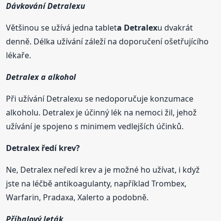
Dávkování Detralexu
Většinou se užívá jedna tablet
a Detralex
u dvakrát
denně. Délka užívání záleží na doporučení ošetřujícího
lékaře.
Detralex a alkohol
Při užívání Detralexu se nedoporučuje konzumace
alkoholu. Detralex je účinný lék na nemoci žil, jehož
užívání je spojeno s minimem vedlejších účinků.
Detralex ředí krev?
Ne, Detralex neředí krev a je možné ho užívat, i když
jste na léčbě antikoagulanty, například Trombex,
Warfarin, Pradaxa, Xalerto a podobně.
Příbalový leták