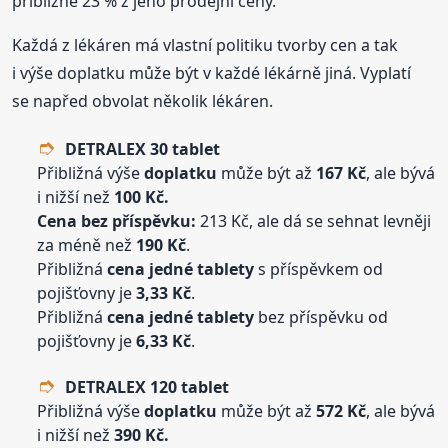
přibližně 23 % z jeho prodejní ceny.
Každá z lékáren má vlastní politiku tvorby cen a tak
i výše doplatku může být v každé lékárně jiná. Vyplatí
se napřed obvolat několik lékáren.
DETRALEX 30 tablet
Přibližná výše
doplatku
může být až
167 Kč
, ale bývá
i nižší než
100 Kč.
Cena bez příspěvku:
213 Kč, ale dá se sehnat levněji
za méně než
190 Kč
.
Přibližná
cena jedné tablety
s příspěvkem od
pojišťovny je
3,33 Kč
.
Přibližná
cena jedné tablety
bez příspěvku od
pojišťovny je
6,33 Kč
.
DETRALEX 120 tablet
Přibližná výše
doplatku
může být až
572 Kč
, ale bývá
i nižší než
390 Kč.