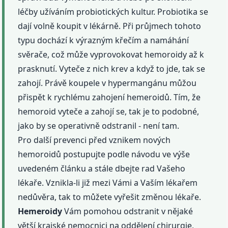
léčby užíváním probiotických kultur. Probiotika se
dají volně koupit v lékárně. Při průjmech tohoto
typu dochází k výrazným křečím a namáhání
svěrače, což může vyprovokovat hemoroidy až k
prasknutí. Vyteče z nich krev a když to jde, tak se
zahojí. Právě koupele v hypermangánu můžou
přispět k rychlému zahojení hemeroidů. Tím, že
hemoroid vyteče a zahojí se, tak je to podobné,
jako by se operativně odstranil - není tam.
Pro další prevenci před vznikem nových
hemoroidů postupujte podle návodu ve výše
uvedeném článku a stále dbejte rad Vašeho
lékaře. Vznikla-li již mezi Vámi a Vaším lékařem
nedůvěra, tak to můžete vyřešit změnou lékaře.
Hemeroidy
Vám pomohou odstranit v nějaké
větší krajské nemocnici na oddělení chirurgie,