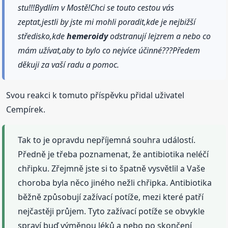
stu!!!Bydlím v Mostě!Chci se touto cestou vás
zeptat,jestli by jste mi mohli poradit,kde je nejbižší
středisko,kde
hemeroidy
odstranují lejzrem a nebo co
mám užívat,aby to bylo co nejvíce účinné???Předem
děkuji za vaší radu a pomoc.
Svou reakci k tomuto příspěvku přidal uživatel
Cempírek.
Tak to je opravdu nepříjemná souhra událostí.
Předně je třeba poznamenat, že antibiotika neléčí
chřipku. Zřejmně jste si to špatně vysvětlil a Vaše
choroba byla něco jiného nežli chřipka. Antibiotika
běžně způsobují zažívací potíže, mezi které patří
nejčastěji průjem. Tyto zažívací potíže se obvykle
spraví buď výměnou léků a nebo po skončení