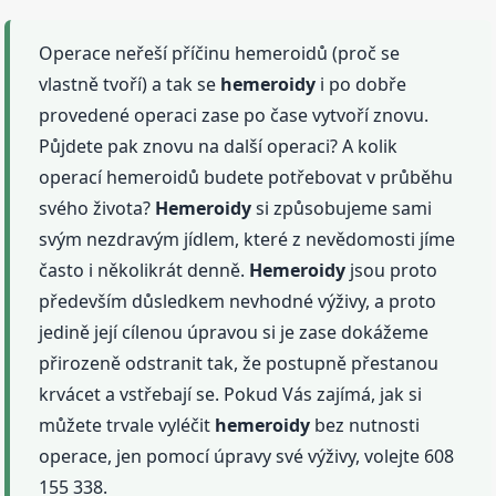
Operace neřeší příčinu hemeroidů (proč se
vlastně tvoří) a tak se
hemeroidy
i po dobře
provedené operaci zase po čase vytvoří znovu.
Půjdete pak znovu na další operaci? A kolik
operací hemeroidů budete potřebovat v průběhu
svého života?
Hemeroidy
si způsobujeme sami
svým nezdravým jídlem, které z nevědomosti jíme
často i několikrát denně.
Hemeroidy
jsou proto
především důsledkem nevhodné výživy, a proto
jedině její cílenou úpravou si je zase dokážeme
přirozeně odstranit tak, že postupně přestanou
krvácet a vstřebají se. Pokud Vás zajímá, jak si
můžete trvale vyléčit
hemeroidy
bez nutnosti
operace, jen pomocí úpravy své výživy, volejte 608
155 338.