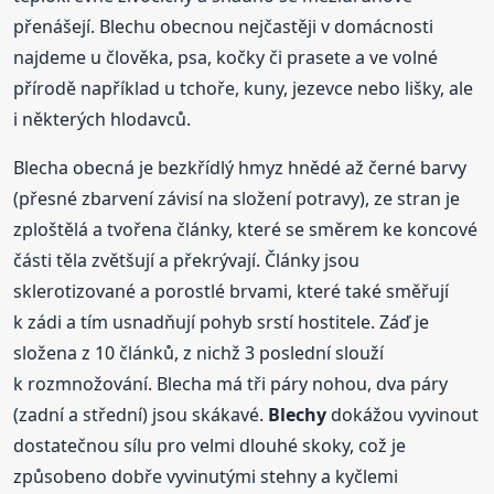
přenášejí. Blechu obecnou nejčastěji v domácnosti
najdeme u člověka, psa, kočky či prasete a ve volné
přírodě například u tchoře, kuny, jezevce nebo lišky, ale
i některých hlodavců.
Blecha obecná je bezkřídlý hmyz hnědé až černé barvy
(přesné zbarvení závisí na složení potravy), ze stran je
zploštělá a tvořena články, které se směrem ke koncové
části těla zvětšují a překrývají. Články jsou
sklerotizované a porostlé brvami, které také směřují
k zádi a tím usnadňují pohyb srstí hostitele. Záď je
složena z 10 článků, z nichž 3 poslední slouží
k rozmnožování. Blecha má tři páry nohou, dva páry
(zadní a střední) jsou skákavé.
Blechy
dokážou vyvinout
dostatečnou sílu pro velmi dlouhé skoky, což je
způsobeno dobře vyvinutými stehny a kyčlemi