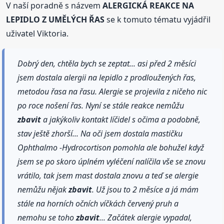
V naší poradně s názvem
ALERGICKÁ REAKCE NA
LEPIDLO Z UMĚLÝCH ŘAS
se k tomuto tématu vyjádřil
uživatel Viktoria.
Dobrý den, chtěla bych se zeptat... asi před 2 měsíci
jsem dostala alergii na lepidlo z prodloužených řas,
metodou řasa na řasu. Alergie se projevila z ničeho nic
po roce nošení řas. Nyní se stále reakce nemůžu
zbavit
a jakýkoliv kontakt líčidel s očima a podobně,
stav ještě zhorší... Na oči jsem dostala mastičku
Ophthalmo -Hydrocortison pomohla ale bohužel když
jsem se po skoro úplném vyléčení nalíčila vše se znovu
vrátilo, tak jsem mast dostala znovu a teď se alergie
nemůžu nějak
zbavit
. Už jsou to 2 měsíce a já mám
stále na horních očních víčkách červený pruh a
nemohu se toho
zbavit
... Začátek alergie vypadal,