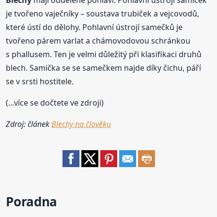
Blechy
mají oddělené pohlaví. Pohlavní ústrojí samiček
je tvořeno vaječníky – soustava trubiček a vejcovodů,
které ústí do dělohy. Pohlavní ústrojí samečků je
tvořeno párem varlat a chámovodovou schránkou
s phallusem. Ten je velmi důležitý při klasifikaci druhů
blech. Samička se se samečkem najde díky čichu, páří
se v srsti hostitele.
(...více se dočtete ve zdroji)
Zdroj: článek
Blechy na člověku
Poradna