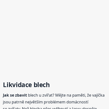
Likvidace blech
Jak se
zbavit
blech u zvířat? Mějte na paměti, že vajíčka
jsou patrně největším problémem domácností
se zvířaty. Než blecha přes vylíhnutí a larvu dospěje,