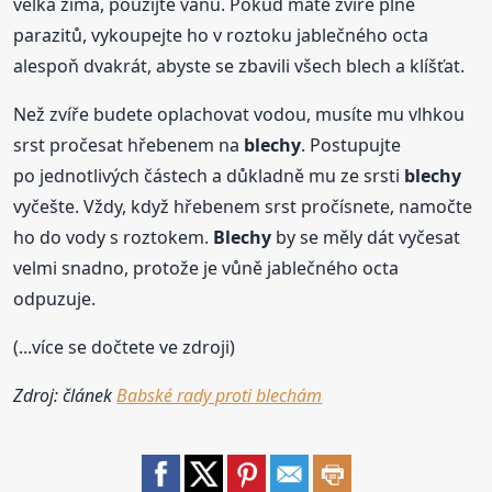
velká zima, použijte vanu. Pokud máte zvíře plné
parazitů, vykoupejte ho v roztoku jablečného octa
alespoň dvakrát, abyste se zbavili všech blech a klíšťat.
Než zvíře budete oplachovat vodou, musíte mu vlhkou
srst pročesat hřebenem na
blechy
. Postupujte
po jednotlivých částech a důkladně mu ze srsti
blechy
vyčešte. Vždy, když hřebenem srst pročísnete, namočte
ho do vody s roztokem.
Blechy
by se měly dát vyčesat
velmi snadno, protože je vůně jablečného octa
odpuzuje.
(...více se dočtete ve zdroji)
Zdroj: článek
Babské rady proti blechám