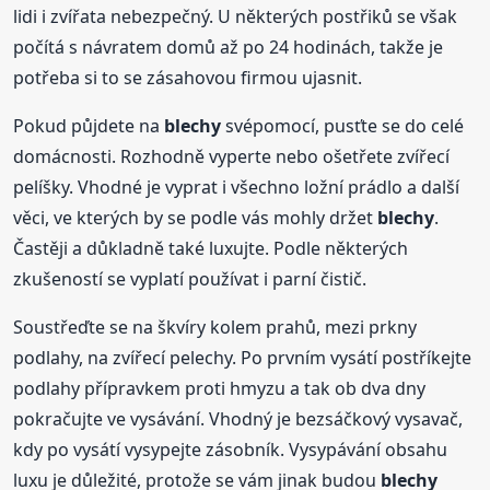
lidi i zvířata nebezpečný. U některých postřiků se však
počítá s návratem domů až po 24 hodinách, takže je
potřeba si to se zásahovou firmou ujasnit.
Pokud půjdete na
blechy
svépomocí, pusťte se do celé
domácnosti. Rozhodně vyperte nebo ošetřete zvířecí
pelíšky. Vhodné je vyprat i všechno ložní prádlo a další
věci, ve kterých by se podle vás mohly držet
blechy
.
Častěji a důkladně také luxujte. Podle některých
zkušeností se vyplatí používat i parní čistič.
Soustřeďte se na škvíry kolem prahů, mezi prkny
podlahy, na zvířecí pelechy. Po prvním vysátí postříkejte
podlahy přípravkem proti hmyzu a tak ob dva dny
pokračujte ve vysávání. Vhodný je bezsáčkový vysavač,
kdy po vysátí vysypejte zásobník. Vysypávání obsahu
luxu je důležité, protože se vám jinak budou
blechy