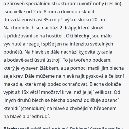
a zároveň speciálními strukturami uvnitř nohy (resilin).
Jsou velké od 2 do 8 mm a dovedou skočit
do vzdálenosti asi 35 cm při výšce skoku 20 cm.
Na chodidlech se nachází 2 drápy, které slouží
k přidržování se na hostiteli. Oči
blechy
jsou málo
vyvinuté a reagují spíše jen na intenzitu světelných
podnětů. Na hlavě se dále nachází kyjovitá tykadla
a bodavě-sací ústní ústrojí. To je tvořeno bodcem,
který je vybaven žlábkem, a za pomoci maxill jím blecha
saje krev. Dále můžeme na hlavě najít pysková a čelistní
makadla, která mají bodec ochraňovat. Blecha dokáže
vypít až 15x větší množství krve, než je její velikost. Od
jiných druhů blech se blecha obecná odlišuje absencí
ktenidií (ctenidium) na hlavě a chybějícím hřebenem
na hlavě a předhrudí.