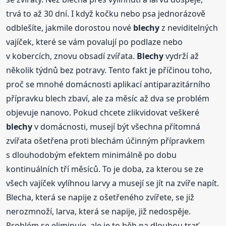
trvá to až 30 dní. I když kočku nebo psa jednorázově
odblešíte, jakmile dorostou nové
blechy
z neviditelných
vajíček, které se vám povalují po podlaze nebo
v kobercích, znovu obsadí zvířata.
Blechy
vydrží až
několik týdnů bez potravy. Tento fakt je příčinou toho,
proč se mnohé domácnosti aplikací antiparazitárního
přípravku blech zbaví, ale za měsíc až dva se problém
objevuje nanovo. Pokud chcete zlikvidovat veškeré
blechy
v domácnosti, musejí být všechna přítomná
zvířata ošetřena proti blechám účinným přípravkem
s dlouhodobým efektem minimálně po dobu
kontinuálních tří měsíců. To je doba, za kterou se ze
všech vajíček vylíhnou larvy a musejí se jít na zvíře napít.
Blecha, která se napije z ošetřeného zvířete, se již
nerozmnoží, larva, která se napije, již nedospěje.
Problém se eliminuje, ale je to běh na dlouhou trať.