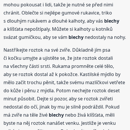
mohou pokousat i lidi, takže je nutné se před nimi
chránit. Oblečte si nejlépe gumové rukavice, triko
s dlouhým rukávem a dlouhé kalhoty, aby vás
blechy
a klíšťata nepoštípaly. Můžete si kalhoty u kotníků
svázat gumičkou, aby se vám
blechy
nedostaly na nohy.
Nastříkejte roztok na své zvíře. Důkladně jím psa
či kočku umyjte a ujistěte se, že jste roztok dostali
na všechny části srsti. Rukama promněte celé tělo,
aby se roztok dostal až k pokožce. Kastilské mýdlo by
mělo začít trochu pěnit, takže svému mazlíčkovi vetřete
do kůže i pěnu z mýdla. Potom nechejte roztok deset
minut působit. Dejte si pozor, aby se roztok zvířeti
nedostal do očí, jinak by mu je silně podráždil. Pokud
má zvíře na těle živé
blechy
nebo živá klíšťata, měli
byste na něj roztok nanášet venku. Jestliže je venku