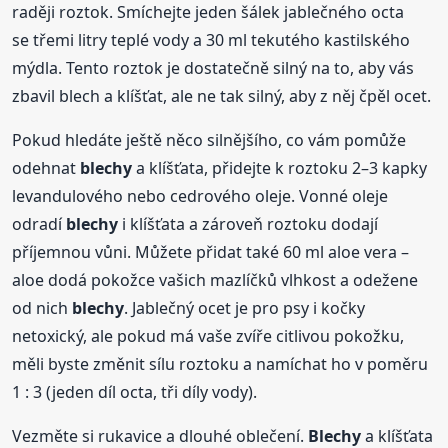
raději roztok. Smíchejte jeden šálek jablečného octa
se třemi litry teplé vody a 30 ml tekutého kastilského
mýdla. Tento roztok je dostatečně silný na to, aby vás
zbavil blech a klíšťat, ale ne tak silný, aby z něj čpěl ocet.
Pokud hledáte ještě něco silnějšího, co vám pomůže
odehnat
blechy
a klíšťata, přidejte k roztoku 2–3 kapky
levandulového nebo cedrového oleje. Vonné oleje
odradí
blechy
i klíšťata a zároveň roztoku dodají
příjemnou vůni. Můžete přidat také 60 ml aloe vera –
aloe dodá pokožce vašich mazlíčků vlhkost a odežene
od nich
blechy
. Jablečný ocet je pro psy i kočky
netoxický, ale pokud má vaše zvíře citlivou pokožku,
měli byste změnit sílu roztoku a namíchat ho v poměru
1 : 3 (jeden díl octa, tři díly vody).
Vezměte si rukavice a dlouhé oblečení.
Blechy
a klíšťata