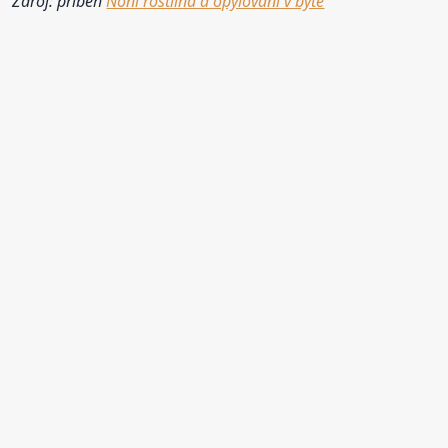
Zdroj: příběh
Noni rostlina a opylování v bytě