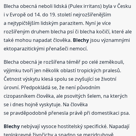
Blecha obecná neboli lidská (Pulex irritans) byla v Česku
i v Evropě od 14. do 19. století nejrozšířenějším
a nejtypičtějším lidským parazitem. Nyní je více
rozšířeným druhem blecha psí či blecha kočičí, které ale
také mohou napadat člověka.
Blechy
jsou významnými
ektoparazitickými přenašeči nemocí.
Blecha obecná je rozšířena téměř po celé zeměkouli,
výjimku tvoří jen několik oblastí tropických pralesů.
Četnost výskytu klesá spolu se zvyšující se životní
úrovní. Předpokládá se, že není původním
cizopasníkem člověka, ale psovitých šelem, na kterých
se i dnes hojně vyskytuje. Na člověka
se pravděpodobně přenesla právě při domestikaci psa.
Blechy
nebývají vysoce hostitelský specifické. Napadají
teplokrevné živočichy a snadno se mezidruhově