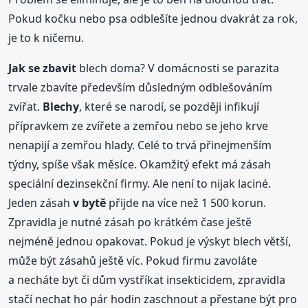
Pokud kočku nebo psa odblešíte jednou dvakrát za rok,
je to k ničemu.
Jak se
zbavit
blech doma? V domácnosti se parazita
trvale zbavíte především důsledným odblešováním
zvířat.
Blechy
, které se narodí, se později infikují
přípravkem ze zvířete a zemřou nebo se jeho krve
nenapijí a zemřou hlady. Celé to trvá přinejmenším
týdny, spíše však měsíce. Okamžitý efekt má zásah
speciální dezinsekční firmy. Ale není to nijak laciné.
Jeden zásah
v bytě
přijde na více než 1 500 korun.
Zpravidla je nutné zásah po krátkém čase ještě
nejméně jednou opakovat. Pokud je výskyt blech větší,
může být zásahů ještě víc. Pokud firmu zavoláte
a necháte byt či dům vystříkat insekticidem, zpravidla
stačí nechat ho pár hodin zaschnout a přestane být pro