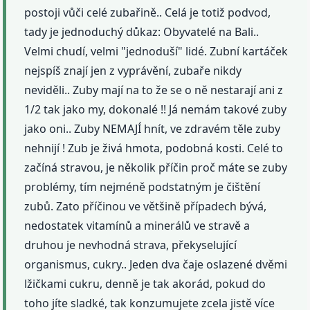
postoji vůči celé zubařině.. Celá je totiž podvod,
tady je jednoduchý důkaz: Obyvatelé na Bali..
Velmi chudí, velmi "jednoduší" lidé. Zubní kartáček
nejspíš znají jen z vyprávění, zubaře nikdy
neviděli.. Zuby mají na to že se o ně nestarají ani z
1/2 tak jako my, dokonalé !! Já nemám takové zuby
jako oni.. Zuby NEMAJÍ hnít, ve zdravém těle zuby
nehnijí ! Zub je živá hmota, podobná kosti. Celé to
začíná stravou, je několik příčin proč máte se zuby
problémy, tím nejméně podstatným je čištění
zubů. Zato příčinou ve většině případech bývá,
nedostatek vitamínů a minerálů ve stravě a
druhou je nevhodná strava, překyselující
organismus, cukry.. Jeden dva čaje oslazené dvěmi
lžičkami cukru, denně je tak akorád, pokud do
toho jíte sladké, tak konzumujete zcela jistě více