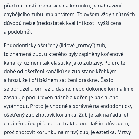
před nutností preparace na korunku, je nahrazení
chybějícího zubu implantátem. To ovšem vždy z různých
důvodů nelze (nedostatek kvalitní kosti, vyšší cena
a podobně).
Endodonticky ošetřený (lidově „mrtvý“) zub,
to znamená zub, u kterého byly zaplněny kořenové
kanálky, už není tak elastický jako zub živý. Po určité
době od ošetření kanálků se zub stane křehkým
a hrozí, že i při běžném zatížení praskne. Často
se bohužel ulomí až u dásně, nebo dokonce lomná linie
zasahuje pod úroveň dásně a kořen je pak nutno
vytáhnout. Proto je vhodné a správné na endodonticky
ošetřený zub zhotovit korunku. Zub je tak na řadu let
chráněn před případnou frakturou. Dalším důvodem,
proč zhotovit korunku na mrtvý zub, je estetika. Mrtvý