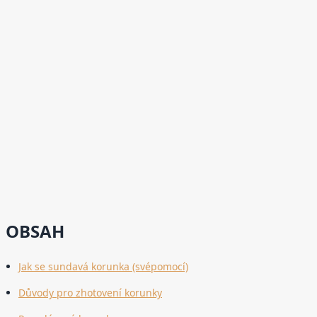
OBSAH
Jak se sundavá korunka (svépomocí)
Důvody pro zhotovení korunky