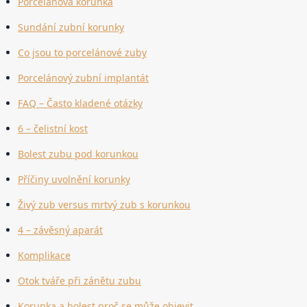
Porcelánová korunka
Sundání zubní korunky
Co jsou to porcelánové zuby
Porcelánový zubní implantát
FAQ – Často kladené otázky
6 – čelistní kost
Bolest zubu pod korunkou
Příčiny uvolnění korunky
Živý zub versus mrtvý zub s korunkou
4 – závěsný aparát
Komplikace
Otok tváře při zánětu zubu
Korunka a bolest proč se může objevit