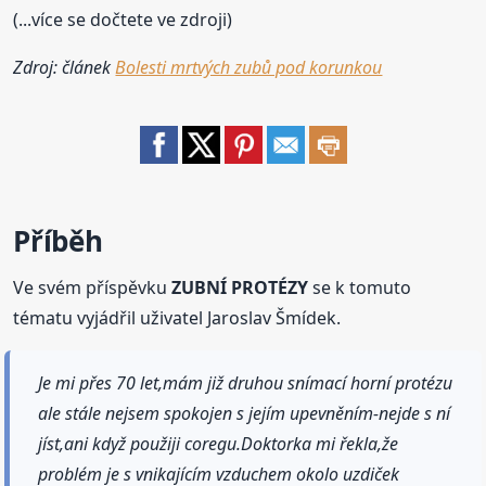
(...více se dočtete ve zdroji)
Zdroj: článek
Bolesti mrtvých zubů pod korunkou
Příběh
Ve svém příspěvku
ZUBNÍ PROTÉZY
se k tomuto
tématu vyjádřil uživatel Jaroslav Šmídek.
Je mi přes 70 let,mám již druhou snímací horní protézu
ale stále nejsem spokojen s jejím upevněním-nejde s ní
jíst,ani když použiji coregu.Doktorka mi řekla,že
problém je s vnikajícím vzduchem okolo uzdiček