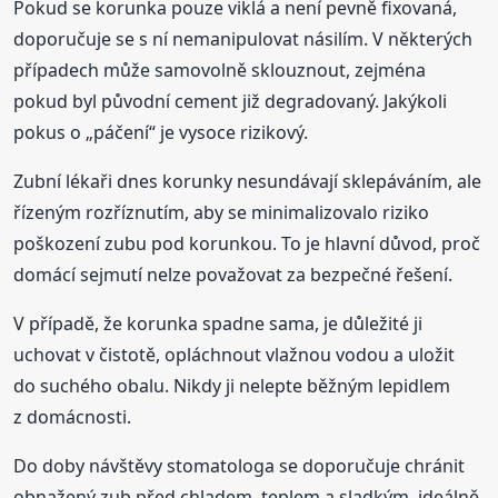
Pokud se korunka pouze viklá a není pevně fixovaná,
doporučuje se s ní nemanipulovat násilím. V některých
případech může samovolně sklouznout, zejména
pokud byl původní cement již degradovaný. Jakýkoli
pokus o „páčení“ je vysoce rizikový.
Zubní lékaři dnes korunky nesundávají sklepáváním, ale
řízeným rozříznutím, aby se minimalizovalo riziko
poškození zubu pod korunkou. To je hlavní důvod, proč
domácí sejmutí nelze považovat za bezpečné řešení.
V případě, že korunka spadne sama, je důležité ji
uchovat v čistotě, opláchnout vlažnou vodou a uložit
do suchého obalu. Nikdy ji nelepte běžným lepidlem
z domácnosti.
Do doby návštěvy stomatologa se doporučuje chránit
obnažený zub před chladem, teplem a sladkým, ideálně