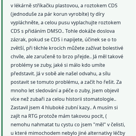
v lékárně stříkačku plastovou, a roztokem CDS
(jednoduše za pár korun vyrobíte) ty díry
vypláchněte, a celou pusu vyplachujte roztokem
CDS s přidáním DMSO.. Tohle dokáže doslova
zázrak, pokud se CDS i napijete, účinek se o to
zvětší, při těchle krocích můžete zažívat bolestivé
chvíle, ale zaručeně to brzo přejde.. Já měl takové
problémy se zuby, jaké si málo kdo umíte
představit. Já v sobě ale našel odvahu, a sílu
postavit se tomuto problému, a začít ho řešit. Za
mnoho let sledování a péče o zuby, jsem objevil
více než zubaři za celou historii stomatologie..
Zastavil jsem 4 hluboké zubní kazy.. A musím si
zajít na RTG protože mám takovou pocit, (
nemohu nahmatat tu cystu co jsem "měl" v čelisti,
u které mimochodem nebylo jiné alternativy léčby