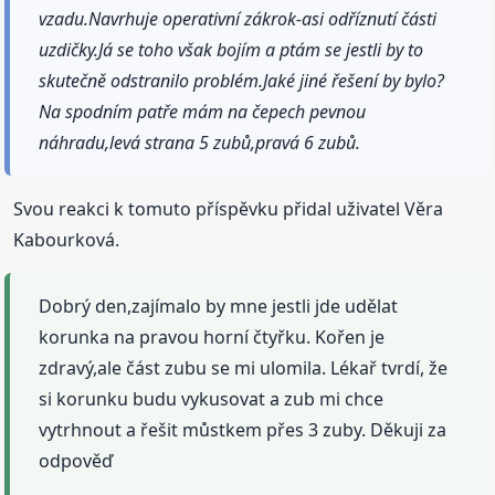
vzadu.Navrhuje operativní zákrok-asi odříznutí části
uzdičky.Já se toho však bojím a ptám se jestli by to
skutečně odstranilo problém.Jaké jiné řešení by bylo?
Na spodním patře mám na čepech pevnou
náhradu,levá strana 5 zubů,pravá 6 zubů.
Svou reakci k tomuto příspěvku přidal uživatel Věra
Kabourková.
Dobrý den,zajímalo by mne jestli jde udělat
korunka na pravou horní čtyřku. Kořen je
zdravý,ale část zubu se mi ulomila. Lékař tvrdí, že
si korunku budu vykusovat a zub mi chce
vytrhnout a řešit můstkem přes 3 zuby. Děkuji za
odpověď