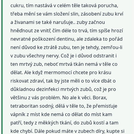
cukru, tím nastává v celém těle taková porucha,
třeba mění se vám složení slin, zásobení zubu krví
a živanami se také narušuje.. zuby začnou
hněďnout ze vnitř, čím déle to trvá, tím spíše hrozí
nevratné poškození dentinu, ale zdaleka to pořád
není důvod ke ztrátě zubu, ten je tehdy, zemřou-li
v zubu všechny nervy. Což je i důvod odstranit i
ten mrtvý zub, neboť mrtvá tkán nemá v těle co
dělat. Ale když mermomocí chcete pro krásu
riskovat zdraví, tak by jste měli o to více dbát o
důkladnou dezinfekci mrtvých zubů, což je pro
většinu z vás problém. No ale k věci. Borax,
tetraboritan sodný, dělá v těle to, že přemisťuje
vápník z míst kde nemá co dělat do míst kam
patří, tedy z měkkých tkání, do zubů kostí a tam
kde chybí. Dále pokud máte v zubech díry, kupte si