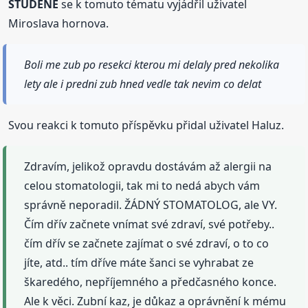
STUDENÉ
se k tomuto tématu vyjádřil uživatel
Miroslava hornova.
Boli me zub po resekci kterou mi delaly pred nekolika
lety ale i predni zub hned vedle tak nevim co delat
Svou reakci k tomuto příspěvku přidal uživatel Haluz.
Zdravím, jelikož opravdu dostávám až alergii na
celou stomatologii, tak mi to nedá abych vám
správně neporadil. ŽÁDNÝ STOMATOLOG, ale VY.
Čím dřív začnete vnímat své zdraví, své potřeby..
čím dřív se začnete zajímat o své zdraví, o to co
jíte, atd.. tím dříve máte šanci se vyhrabat ze
škaredého, nepříjemného a předčasného konce.
Ale k věci. Zubní kaz, je důkaz a oprávnění k mému