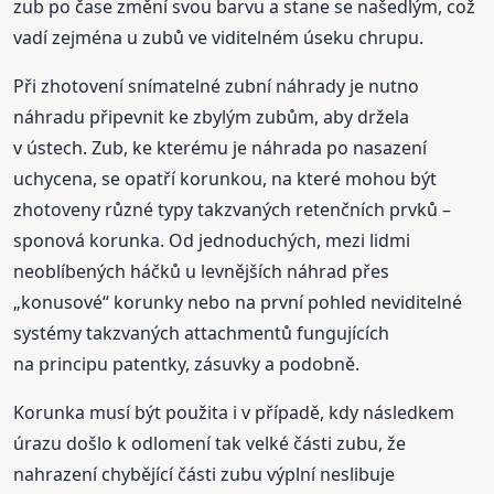
zub po čase změní svou barvu a stane se našedlým, což
vadí zejména u zubů ve viditelném úseku chrupu.
Při zhotovení snímatelné zubní náhrady je nutno
náhradu připevnit ke zbylým zubům, aby držela
v ústech. Zub, ke kterému je náhrada po nasazení
uchycena, se opatří korunkou, na které mohou být
zhotoveny různé typy takzvaných retenčních prvků –
sponová korunka. Od jednoduchých, mezi lidmi
neoblíbených háčků u levnějších náhrad přes
„konusové“ korunky nebo na první pohled neviditelné
systémy takzvaných attachmentů fungujících
na principu patentky, zásuvky a podobně.
Korunka musí být použita i v případě, kdy následkem
úrazu došlo k odlomení tak velké části zubu, že
nahrazení chybějící části zubu výplní neslibuje