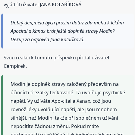
vyjádřil uživatel JANA KOLAŘÍKOVÁ.
Dobrý den,měla bych prosím dotaz zda mohu k lékům
Apocital a Xanax brát ještě doplněk stravy Modin?
Děkuji za odpověd Jana Kolaříková.
Svou reakci k tomuto příspěvku přidal uživatel
Cempírek.
Modin je doplněk stravy založený především na
účincích třezalky tečkované. Ta uvolňuje psychické
napětí. Vy užíváte Apo-cital a Xanax, což jsou
rovněž léky uvolňující napětí, ale jsou mnohem
silnější, než Modin, takže při společném užívání
nepocítíte žádnou změnu. Pokud máte
pochybnosti o své léčbě, tak jediným rádcem vám