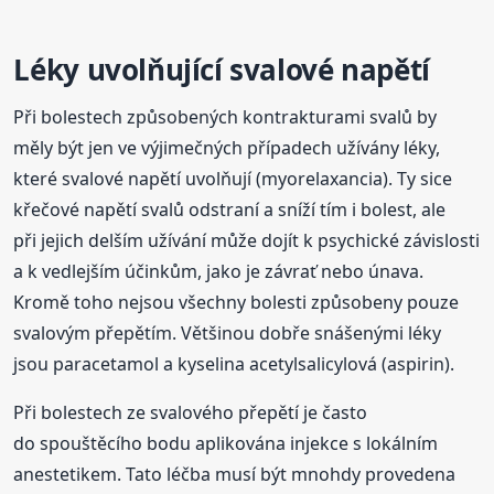
Léky uvolňující svalové napětí
Při bolestech způsobených kontrakturami svalů by
měly být jen ve výjimečných případech užívány léky,
které svalové napětí uvolňují (myorelaxancia). Ty sice
křečové napětí svalů odstraní a sníží tím i bolest, ale
při jejich delším užívání může dojít k psychické závislosti
a k vedlejším účinkům, jako je závrať nebo únava.
Kromě toho nejsou všechny bolesti způsobeny pouze
svalovým přepětím. Většinou dobře snášenými léky
jsou paracetamol a kyselina acetylsalicylová (aspirin).
Při bolestech ze svalového přepětí je často
do spouštěcího bodu aplikována injekce s lokálním
anestetikem. Tato léčba musí být mnohdy provedena