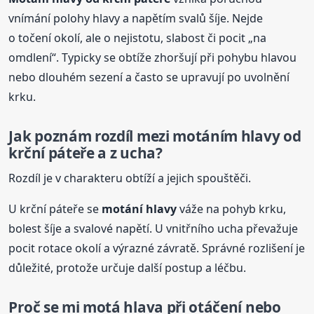
vnímání polohy hlavy a napětím svalů šíje. Nejde
o točení okolí, ale o nejistotu, slabost či pocit „na
omdlení“. Typicky se obtíže zhoršují při pohybu hlavou
nebo dlouhém sezení a často se upravují po uvolnění
krku.
Jak poznám rozdíl mezi motáním hlavy od
krční páteře a z ucha?
Rozdíl je v charakteru obtíží a jejich spouštěči.
U krční páteře se
motání hlavy
váže na pohyb krku,
bolest šíje a svalové napětí. U vnitřního ucha převažuje
pocit rotace okolí a výrazné závratě. Správné rozlišení je
důležité, protože určuje další postup a léčbu.
Proč se mi motá hlava při otáčení nebo