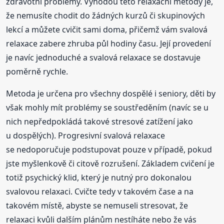
zdravotní problémy. Výhodou této relaxační metody je,
že nemusíte chodit do žádných kurzů či skupinových
lekcí a můžete cvičit sami doma, přičemž vám svalová
relaxace zabere zhruba půl hodiny času. Její provedení
je navíc jednoduché a svalová relaxace se dostavuje
poměrně rychle.
Metoda je určena pro všechny dospělé i seniory, děti by
však mohly mít problémy se soustředěním (navíc se u
nich nepředpokládá takové stresové zatížení jako
u dospělých). Progresivní svalová relaxace
se nedoporučuje podstupovat pouze v případě, pokud
jste myšlenkově či citově rozrušení. Základem cvičení je
totiž psychický klid, který je nutný pro dokonalou
svalovou relaxaci. Cvičte tedy v takovém čase a na
takovém místě, abyste se nemuseli stresovat, že
relaxaci kvůli dalším plánům nestíháte nebo že vás