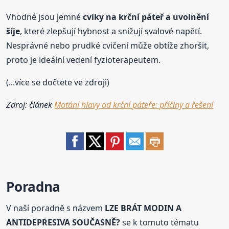
Vhodné jsou jemné
cviky na krční páteř a uvolnění
šíje
, které zlepšují hybnost a snižují svalové napětí.
Nesprávné nebo prudké cvičení může obtíže zhoršit,
proto je ideální vedení fyzioterapeutem.
(...více se dočtete ve zdroji)
Zdroj: článek
Motání hlavy od krční páteře: příčiny a řešení
Poradna
V naší poradně s názvem
LZE BRÁT MODIN A
ANTIDEPRESIVA SOUČASNĚ?
se k tomuto tématu