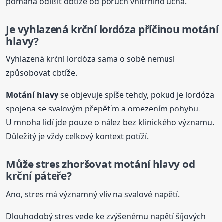
pomáhá odlišit obtíže od poruch vnitřního ucha.
Je vyhlazená krční lordóza příčinou motání
hlavy?
Vyhlazená krční lordóza sama o sobě nemusí
způsobovat obtíže.
Motání hlavy
se objevuje spíše tehdy, pokud je lordóza
spojena se svalovým přepětím a omezením pohybu.
U mnoha lidí jde pouze o nález bez klinického významu.
Důležitý je vždy celkový kontext potíží.
Může stres zhoršovat motání hlavy od
krční páteře?
Ano, stres má významný vliv na svalové napětí.
Dlouhodobý stres vede ke zvýšenému napětí šíjových