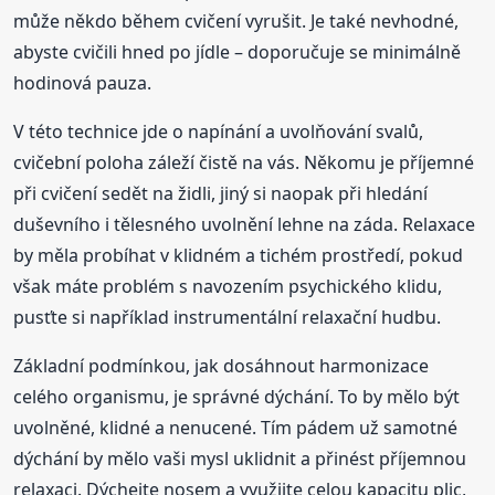
může někdo během cvičení vyrušit. Je také nevhodné,
abyste cvičili hned po jídle – doporučuje se minimálně
hodinová pauza.
V této technice jde o napínání a uvolňování svalů,
cvičební poloha záleží čistě na vás. Někomu je příjemné
při cvičení sedět na židli, jiný si naopak při hledání
duševního i tělesného uvolnění lehne na záda. Relaxace
by měla probíhat v klidném a tichém prostředí, pokud
však máte problém s navozením psychického klidu,
pusťte si například instrumentální relaxační hudbu.
Základní podmínkou, jak dosáhnout harmonizace
celého organismu, je správné dýchání. To by mělo být
uvolněné, klidné a nenucené. Tím pádem už samotné
dýchání by mělo vaši mysl uklidnit a přinést příjemnou
relaxaci. Dýchejte nosem a využijte celou kapacitu plic,