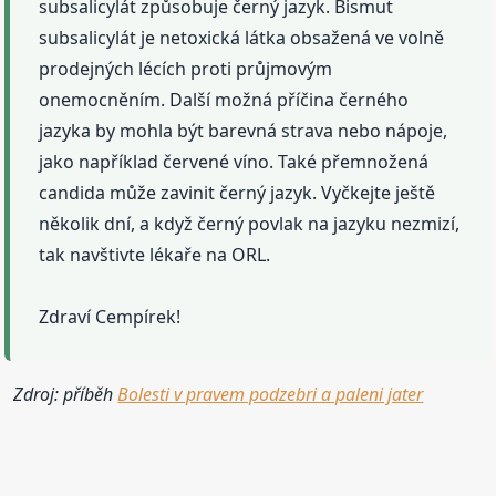
subsalicylát způsobuje černý jazyk. Bismut
subsalicylát je netoxická látka obsažená ve volně
prodejných lécích proti průjmovým
onemocněním. Další možná příčina černého
jazyka by mohla být barevná strava nebo nápoje,
jako například červené víno. Také přemnožená
candida může zavinit černý jazyk. Vyčkejte ještě
několik dní, a když černý povlak na jazyku nezmizí,
tak navštivte lékaře na ORL.
Zdraví Cempírek!
Zdroj: příběh
Bolesti v pravem podzebri a paleni jater