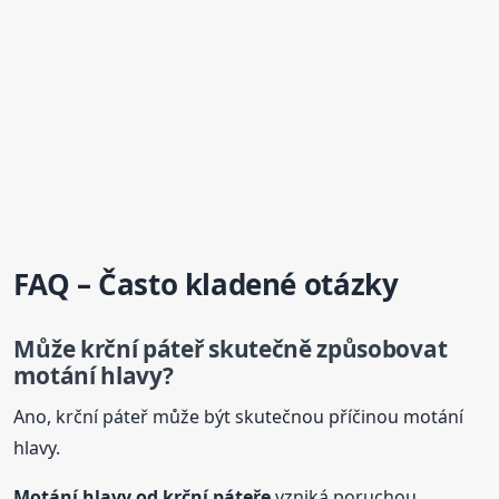
FAQ – Často kladené otázky
Může krční páteř skutečně způsobovat
motání hlavy?
Ano, krční páteř může být skutečnou příčinou motání
hlavy.
Motání hlavy od krční páteře
vzniká poruchou