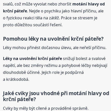
svalů, což může vyvolat nebo zhoršit
motání hlavy od
krční páteře
. Nejde o psychiku jako hlavní příčinu, ale
o fyzickou reakci těla na zátěž. Práce se stresem je
proto důležitou součástí řešení.
Pomohou léky na uvolnění krční páteře?
Léky mohou přinést dočasnou úlevu, ale neřeší příčinu.
Léky na uvolnění krční páteře
snižují bolest a svalové
napětí, ale bez změny režimu a pohybové léčby nebývají
dlouhodobě účinné. Jejich role je podpůrná
a krátkodobá.
Jaké cviky jsou vhodné při motání hlavy od
krční páteře?
Cviky by měly být cílené a prováděné správně.