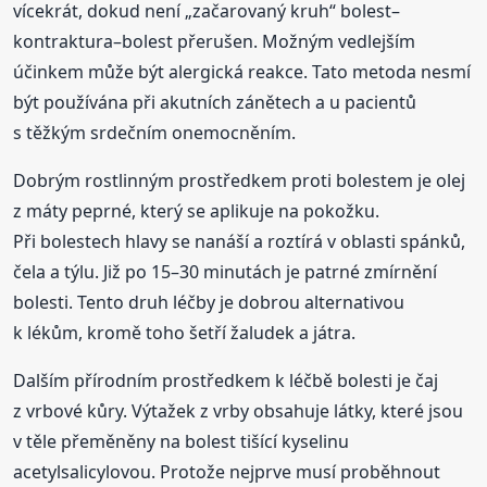
vícekrát, dokud není „začarovaný kruh“ bolest–
kontraktura–bolest přerušen. Možným vedlejším
účinkem může být alergická reakce. Tato metoda nesmí
být používána při akutních zánětech a u pacientů
s těžkým srdečním onemocněním.
Dobrým rostlinným prostředkem proti bolestem je olej
z máty peprné, který se aplikuje na pokožku.
Při bolestech hlavy se nanáší a roztírá v oblasti spánků,
čela a týlu. Již po 15–30 minutách je patrné zmírnění
bolesti. Tento druh léčby je dobrou alternativou
k lékům, kromě toho šetří žaludek a játra.
Dalším přírodním prostředkem k léčbě bolesti je čaj
z vrbové kůry. Výtažek z vrby obsahuje látky, které jsou
v těle přeměněny na bolest tišící kyselinu
acetylsalicylovou. Protože nejprve musí proběhnout