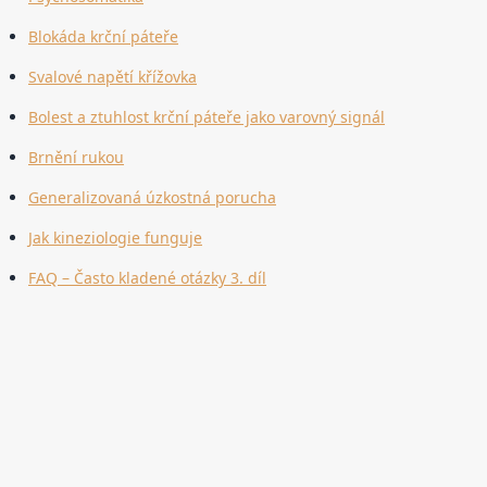
Blokáda krční páteře
Svalové napětí křížovka
Bolest a ztuhlost krční páteře jako varovný signál
Brnění rukou
Generalizovaná úzkostná porucha
Jak kineziologie funguje
FAQ – Často kladené otázky 3. díl