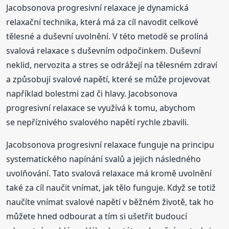
Jacobsonova progresivní relaxace je dynamická
relaxační technika, která má za cíl navodit celkové
tělesné a duševní uvolnění. V této metodě se prolíná
svalová relaxace s duševním odpočinkem. Duševní
neklid, nervozita a stres se odrážejí na tělesném zdraví
a způsobují svalové napětí, které se může projevovat
například bolestmi zad či hlavy. Jacobsonova
progresivní relaxace se využívá k tomu, abychom
se nepříznivého svalového napětí rychle zbavili.
Jacobsonova progresivní relaxace funguje na principu
systematického napínání svalů a jejich následného
uvolňování. Tato svalová relaxace má kromě uvolnění
také za cíl naučit vnímat, jak tělo funguje. Když se totiž
naučíte vnímat svalové napětí v běžném životě, tak ho
můžete hned odbourat a tím si ušetřit budoucí