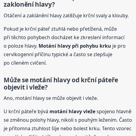
zaklonění hlavy?
Otáčení a zaklánění hlavy zatěžuje krční svaly a klouby.
Pokud je krční páteř ztuhlá nebo přetížená, může
při těchto pohybech docházet ke zkreslení informací
o poloze hlavy.
Motání hlavy při pohybu krku
je pro
cervikogenní příčinu typické a často se zlepšuje
po cíleném cvičení.
Může se motání hlavy od krční páteře
objevit i vleže?
Ano, motání hlavy se může objevit i vleže.
U krční páteře bývá
motání hlavy vleže
spojeno hlavně
se změnou polohy hlavy, nikoli s pouhým ležením. Často
je přítomna ztuhlost šíje nebo bolest krku. Tento vzorec